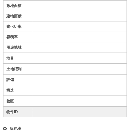
敷地面積
建物面積
建ぺい率
容積率
用途地域
地目
土地権利
設備
構造
校区
物件ID
所在地