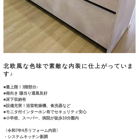
北欧風な色味で素敵な内装に仕上がっていま
す♪
■最上階！3階部分♪
■南向き 陽当り通風良好
■床下収納有
■設備充実！浴室乾燥機、食洗器など
■モニタ付インターホン有でセキュリティ安心
■小学校、スーパー、病院が徒歩10分圏内
〈令和7年4月リフォーム内容〉
・システムキッチン新調