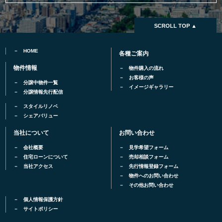
SCROLL TOP ▲
HOME
各種ご案内
物件情報
物件購入の流れ
お客様の声
分譲中物件一覧
イメージギャラリー
分譲情報先行配信
スタイルリノベ
シェアバリュー
当社について
お問い合わせ
会社概要
見学希望フォーム
住宅ローンについて
売却相談フォーム
当社アクセス
先行情報登録フォーム
物件へのお問い合わせ
その他お問い合わせ
個人情報保護方針
サイトポリシー