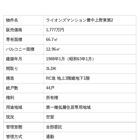
物件名
ライオンズマンション豊中上野東第2
販売価格
1,777万円
専有面積
66.7㎡
バルコニー面積
12.96㎡
建築年月
1988年1月（昭和63年1月）
間取り
3LDK
構造
RC造 地上3階建地下1階
総戸数
44戸
権利
所有権
用途地域
第一種低層住居専用地域
現況
空室
管理形態
全部委託
管理方式
通勤