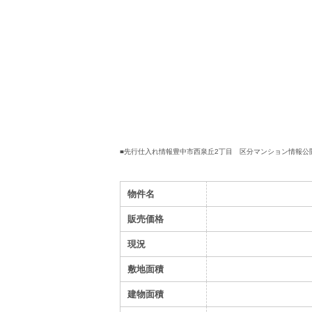
■先行仕入れ情報
豊中市西泉丘2丁目 区分マンション
情報公
物件名
販売価格
現況
敷地面積
建物面積