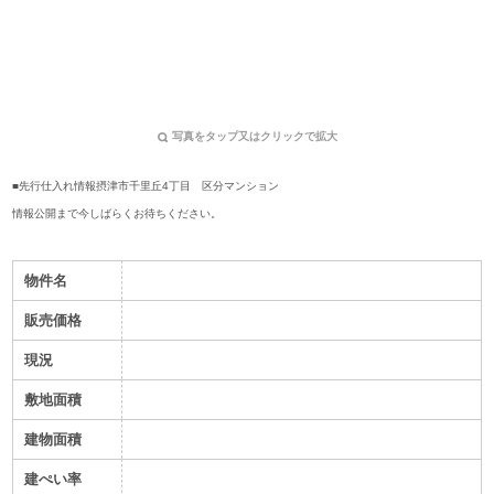
写真をタップ又はクリックで拡大
■先行仕入れ情報
摂津市千里丘4丁目 区分マンション
情報公開まで今しばらくお待ちください。
物件名
販売価格
現況
敷地面積
建物面積
建ぺい率