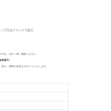
タップ又はクリックで拡大
の方は、ぜひ一度ご相談ください。
秘密厳守。
、安心・納得の売却をサポートいたします。