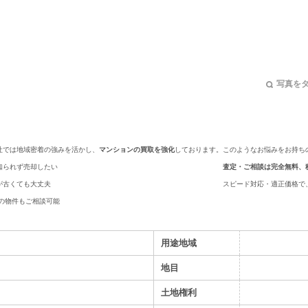
写真を
社では地域密着の強みを活かし、
マンションの買取を強化
しております。
このようなお悩みをお持ち
知られず売却したい
査定・ご相談は完全無料、
が古くても大丈夫
スピード対応・適正価格で
中の物件もご相談可能
用途地域
地目
土地権利