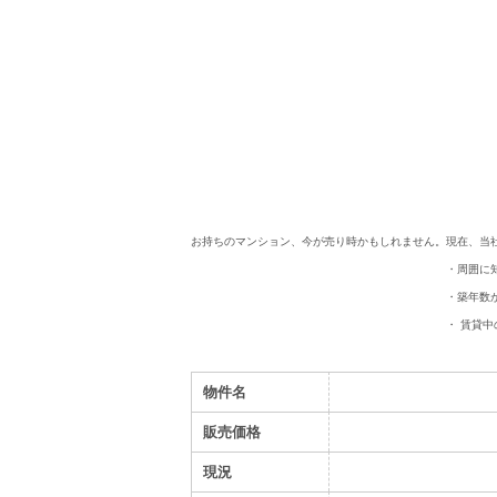
お持ちのマンション、今が売り時かもしれません。
現在、当
・周囲に
・築年数
・ 賃貸
物件名
販売価格
現況