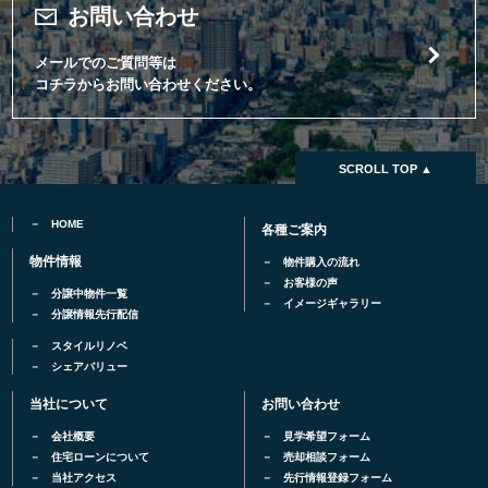
お問い合わせ
メールでのご質問等は
コチラからお問い合わせください。
SCROLL TOP ▲
HOME
各種ご案内
物件情報
物件購入の流れ
お客様の声
分譲中物件一覧
イメージギャラリー
分譲情報先行配信
スタイルリノベ
シェアバリュー
当社について
お問い合わせ
会社概要
見学希望フォーム
住宅ローンについて
売却相談フォーム
当社アクセス
先行情報登録フォーム