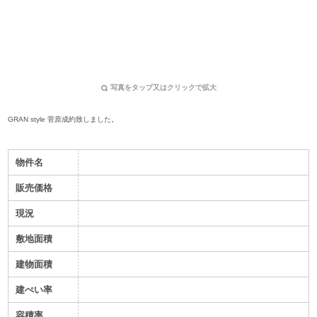
写真をタップ又はクリックで拡大
GRAN style 菅原
成約致しました。
物件名
販売価格
現況
敷地面積
建物面積
建ぺい率
容積率