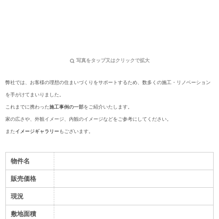
写真をタップ又はクリックで拡大
弊社では、お客様の理想の住まいづくりをサポートするため、数多くの施工・リノベーション
を手がけてまいりました。
これまでに携わった
施工事例の一部
をご紹介いたします。
家の広さや、外観イメージ、内観のイメージなどをご参考にしてください。
また
イメージギャラリー
もございます。
物件名
販売価格
現況
敷地面積