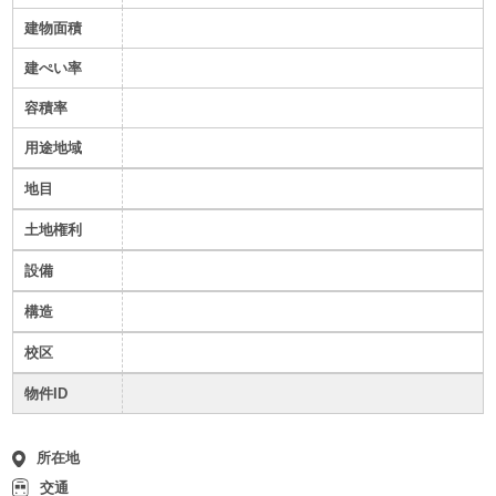
建物面積
建ぺい率
容積率
用途地域
地目
土地権利
設備
構造
校区
物件ID
所在地
交通