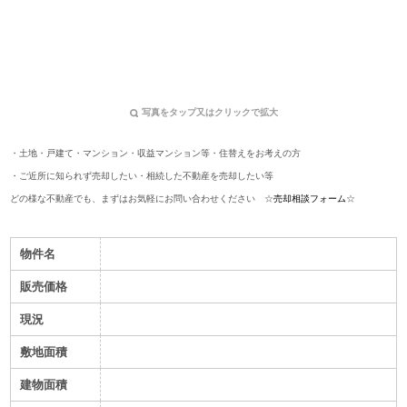
写真をタップ又はクリックで拡大
・土地・戸建て・マンション・収益マンション等
・住替えをお考えの方
・ご近所に知られず売却したい
・相続した不動産を売却したい等
どの様な不動産でも、まずはお気軽にお問い合わせください ☆
売却相談フォーム
☆
物件名
販売価格
現況
敷地面積
建物面積