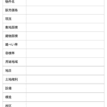
物件名
販売価格
現況
敷地面積
建物面積
建ぺい率
容積率
用途地域
地目
土地権利
設備
構造
校区