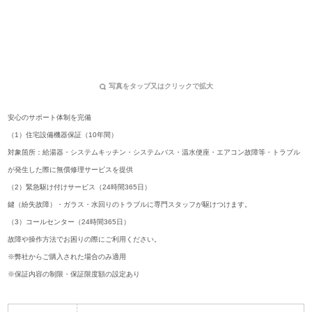
写真をタップ又はクリックで拡大
安心のサポート体制を完備
（1）住宅設備機器保証（10年間）
対象箇所：給湯器・システムキッチン・システムバス・温水便座・エアコン故障等・トラブル
が発生した際に無償修理サービスを提供
（2）緊急駆け付けサービス（24時間365日）
鍵（紛失故障）・ガラス・水回りのトラブルに専門スタッフが駆けつけます。
（3）コールセンター（24時間365日）
故障や操作方法でお困りの際にご利用ください。
※弊社からご購入された場合のみ適用
※保証内容の制限・保証限度額の設定あり