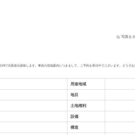
写真を
023年7月新規分譲致します。
事前の現地案内につきまして、ご予約を受付中でございます。
どうぞお
用途地域
地目
土地権利
設備
構造