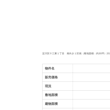
淀川区十三東１丁目 南向き１区画（敷地面積：約30坪）
2
物件名
販売価格
現況
敷地面積
建物面積