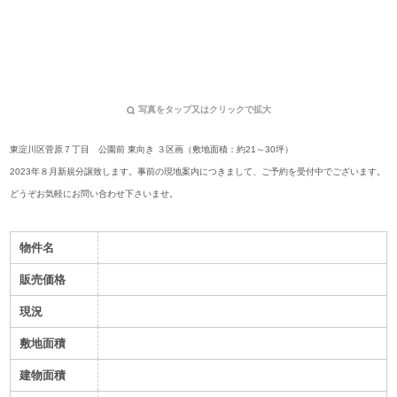
写真をタップ又はクリックで拡大
東淀川区菅原７丁目 公園前 東向き ３区画（敷地面積：約21～30坪）
2023年８月新規分譲致します。
事前の現地案内につきまして、ご予約を受付中でございます。
どうぞお気軽にお問い合わせ下さいませ。
物件名
販売価格
現況
敷地面積
建物面積