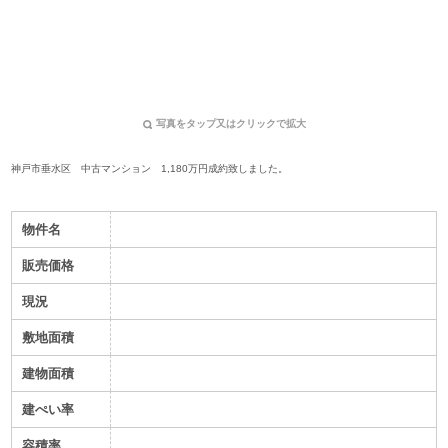
写真をタップ又はクリックで拡大
神戸市垂水区 中古マンション 1,180万円
成約致しました。
物件名
販売価格
現況
敷地面積
建物面積
建ぺい率
容積率