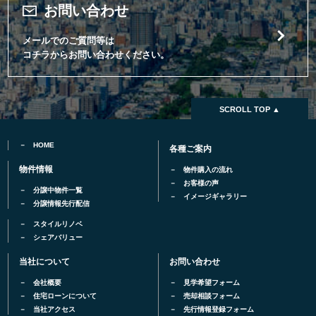
お問い合わせ
メールでのご質問等は
コチラからお問い合わせください。
SCROLL TOP ▲
HOME
各種ご案内
物件情報
物件購入の流れ
お客様の声
分譲中物件一覧
イメージギャラリー
分譲情報先行配信
スタイルリノベ
シェアバリュー
当社について
お問い合わせ
会社概要
見学希望フォーム
住宅ローンについて
売却相談フォーム
当社アクセス
先行情報登録フォーム